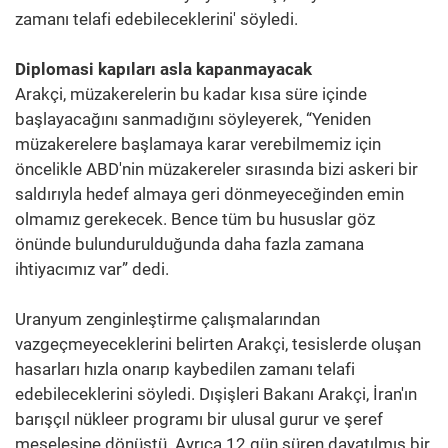
zamanı telafi edebileceklerini' söyledi.
Diplomasi kapıları asla kapanmayacak
Arakçi, müzakerelerin bu kadar kısa süre içinde
başlayacağını sanmadığını söyleyerek, “Yeniden
müzakerelere başlamaya karar verebilmemiz için
öncelikle ABD'nin müzakereler sırasında bizi askeri bir
saldırıyla hedef almaya geri dönmeyeceğinden emin
olmamız gerekecek. Bence tüm bu hususlar göz
önünde bulundurulduğunda daha fazla zamana
ihtiyacımız var” dedi.
Uranyum zenginleştirme çalışmalarından
vazgeçmeyeceklerini belirten Arakçi, tesislerde oluşan
hasarları hızla onarıp kaybedilen zamanı telafi
edebileceklerini söyledi. Dışişleri Bakanı Arakçi, İran'ın
barışçıl nükleer programı bir ulusal gurur ve şeref
meselesine dönüştü. Ayrıca 12 gün süren dayatılmış bir