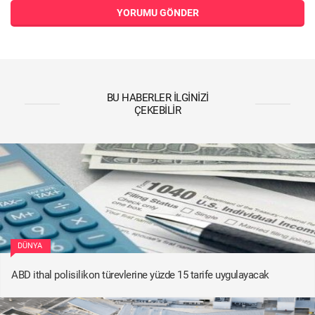
YORUMU GÖNDER
BU HABERLER İLGINIZI
ÇEKEBILIR
DÜNYA
ABD ithal polisilikon türevlerine yüzde 15 tarife uygulayacak