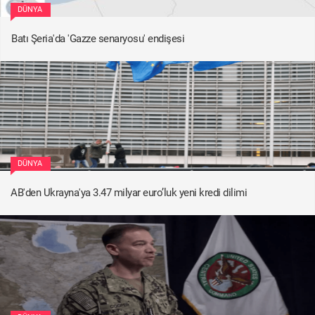
DÜNYA
Batı Şeria'da 'Gazze senaryosu' endişesi
DÜNYA
AB'den Ukrayna'ya 3.47 milyar euro’luk yeni kredi dilimi