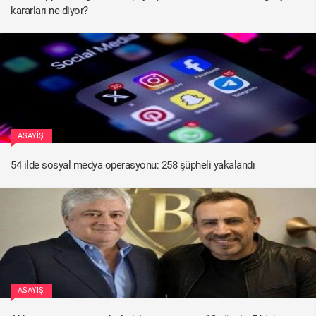
kararları ne diyor?
ASAYIŞ
54 ilde sosyal medya operasyonu: 258 şüpheli yakalandı
ASAYIŞ