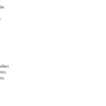
ile
p
ileri
rim.
im.