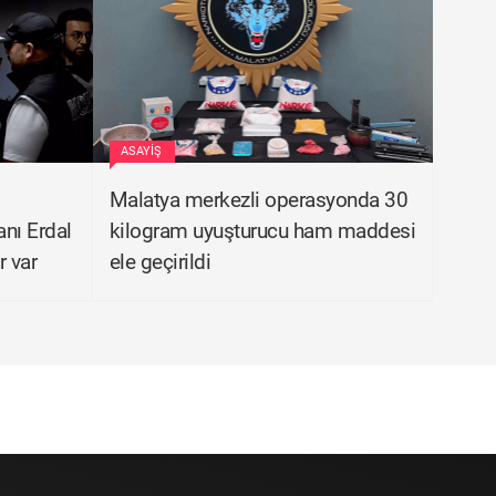
ASAYIŞ
Malatya merkezli operasyonda 30
nı Erdal
kilogram uyuşturucu ham maddesi
r var
ele geçirildi