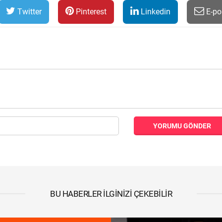
Twitter
Pinterest
Linkedin
E-po
YORUMU GÖNDER
BU HABERLER İLGINIZI ÇEKEBILIR