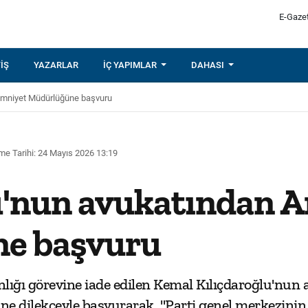
E-Gaze
IŞ
YAZARLAR
İÇ YAPIMLAR
DAHASI
 Emniyet Müdürlüğüne başvuru
me Tarihi: 24 Mayıs 2026 13:19
u'nun avukatından 
e başvuru
ı görevine iade edilen Kemal Kılıçdaroğlu'nun avu
 dilekçeyle başvurarak, "Parti genel merkezinin 