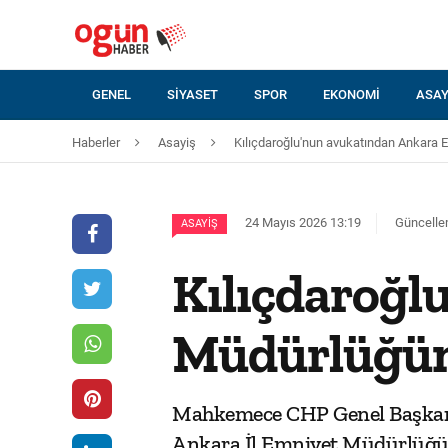
GENEL
SIYASET
SPOR
EKONOMI
ASAY
Haberler
Asayiş
Kılıçdaroğlu'nun avukatından Ankara
24 Mayıs 2026 13:19
Güncelle
ASAYIŞ
Kılıçdaroğl
Müdürlüğün
Mahkemece CHP Genel Başkanlığ
Ankara İl Emniyet Müdürlüğüne