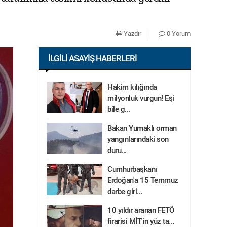
Yazdır
0 Yorum
İLGILI ASAYIŞ HABERLERI
Hakim kılığında
milyonluk vurgun! Eşi
bile g...
Bakan Yumaklı orman
yangınlarındaki son
duru...
Cumhurbaşkanı
Erdoğan'a 15 Temmuz
darbe giri...
10 yıldır aranan FETÖ
firarisi MİT'in yüz ta...