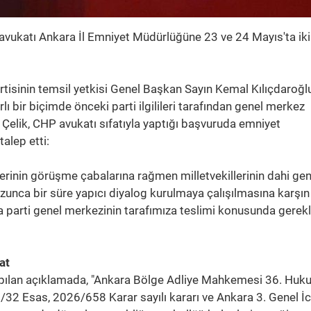
avukatı Ankara İl Emniyet Müdürlüğüne 23 ve 24 Mayıs'ta iki 
rtisinin temsil yetkisi Genel Başkan Sayın Kemal Kılıçdaroğl
ı bir biçimde önceki parti ilgilileri tarafından genel merkez
n Çelik, CHP avukatı sıfatıyla yaptığı başvuruda emniyet
talep etti:
llerinin görüşme çabalarına rağmen milletvekillerinin dahi gen
zunca bir süre yapıcı diyalog kurulmaya çalışılmasına karşın
 parti genel merkezinin tarafımıza teslimi konusunda gerekl
at
yapılan açıklamada, "Ankara Bölge Adliye Mahkemesi 36. Huk
6/32 Esas, 2026/658 Karar sayılı kararı ve Ankara 3. Genel İ