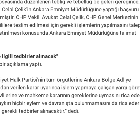
syasında düzenlenen tebliğ ve tebellüğ belgeleri gereğince;
t Celal Çelik'in Ankara Emniyet Müdürlüğüne yaptığı başvuru 
miştir. CHP Vekili Avukat Celal Çelik, CHP Genel Merkezinin
ilere teslim edilmesi için gerekli işlemlerin yapılmasını tale
getirilmesi konusunda Ankara Emniyet Müdürlüğüne talimat
ilgili tedbirler alınacak"
bir açıklama yaptı.
iyet Halk Partisi’nin tüm örgütlerine Ankara Bölge Adliye
an verilen karar uyarınca işlem yapmaya çalışan yargı görevl
lilerine ve mahkeme kararının gereklerine uymasını rica ede
 aykırı hiçbir eylem ve davranışta bulunmamasını da rica eder
 gerekli tedbirler alınacaktır." dedi.