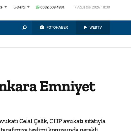
te
E-Dergi
0532 508 4891
7 Ağustos 2026 18:30
FOTOHABER
WEBTV
Ankara Emniyet
katı Celal Çelik, CHP avukatı sıfatıyla
tarafımıza teslimi konusunda gerekli