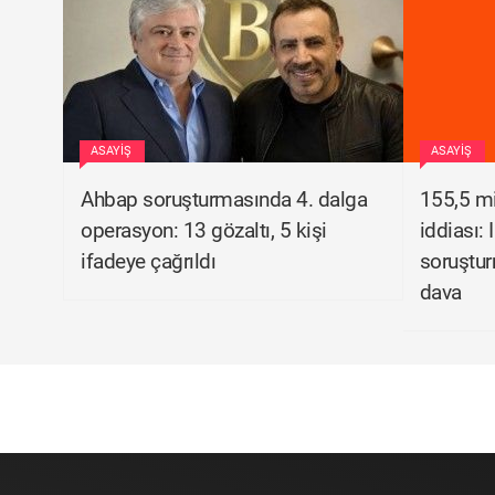
ASAYIŞ
ASAYIŞ
Ahbap soruşturmasında 4. dalga
155,5 mi
operasyon: 13 gözaltı, 5 kişi
iddiası:
ifadeye çağrıldı
soruştu
dava