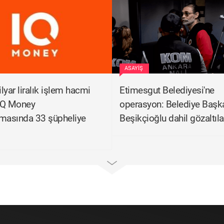
ASAYIŞ
lyar liralık işlem hacmi
Etimesgut Belediyesi'ne
 IQ Money
operasyon: Belediye Başka
rmasında 33 şüpheliye
Beşikçioğlu dahil gözaltıla