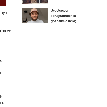
Uyuşturucu
ayrı
soruşturmasında
gözaltına alınmış...
u'na ve
el
i
uk
cra