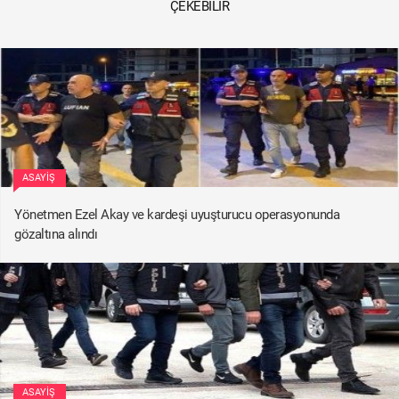
ÇEKEBILIR
ASAYIŞ
Yönetmen Ezel Akay ve kardeşi uyuşturucu operasyonunda
gözaltına alındı
ASAYIŞ