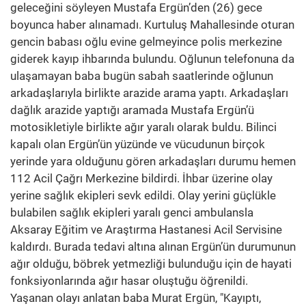
geleceğini söyleyen Mustafa Ergün’den (26) gece
boyunca haber alınamadı. Kurtuluş Mahallesinde oturan
gencin babası oğlu evine gelmeyince polis merkezine
giderek kayıp ihbarında bulundu. Oğlunun telefonuna da
ulaşamayan baba bugün sabah saatlerinde oğlunun
arkadaşlarıyla birlikte arazide arama yaptı. Arkadaşları
dağlık arazide yaptığı aramada Mustafa Ergün’ü
motosikletiyle birlikte ağır yaralı olarak buldu. Bilinci
kapalı olan Ergün’ün yüzünde ve vücudunun birçok
yerinde yara olduğunu gören arkadaşları durumu hemen
112 Acil Çağrı Merkezine bildirdi. İhbar üzerine olay
yerine sağlık ekipleri sevk edildi. Olay yerini güçlükle
bulabilen sağlık ekipleri yaralı genci ambulansla
Aksaray Eğitim ve Araştırma Hastanesi Acil Servisine
kaldırdı. Burada tedavi altına alınan Ergün’ün durumunun
ağır olduğu, böbrek yetmezliği bulunduğu için de hayati
fonksiyonlarında ağır hasar oluştuğu öğrenildi.
Yaşanan olayı anlatan baba Murat Ergün, "Kayıptı,