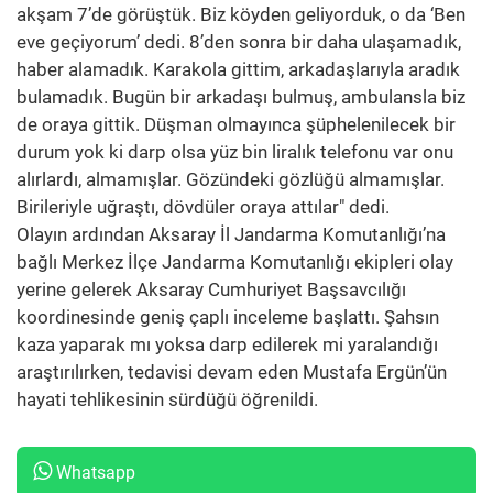
akşam 7’de görüştük. Biz köyden geliyorduk, o da ‘Ben
eve geçiyorum’ dedi. 8’den sonra bir daha ulaşamadık,
haber alamadık. Karakola gittim, arkadaşlarıyla aradık
bulamadık. Bugün bir arkadaşı bulmuş, ambulansla biz
de oraya gittik. Düşman olmayınca şüphelenilecek bir
durum yok ki darp olsa yüz bin liralık telefonu var onu
alırlardı, almamışlar. Gözündeki gözlüğü almamışlar.
Birileriyle uğraştı, dövdüler oraya attılar" dedi.
Olayın ardından Aksaray İl Jandarma Komutanlığı’na
bağlı Merkez İlçe Jandarma Komutanlığı ekipleri olay
yerine gelerek Aksaray Cumhuriyet Başsavcılığı
koordinesinde geniş çaplı inceleme başlattı. Şahsın
kaza yaparak mı yoksa darp edilerek mi yaralandığı
araştırılırken, tedavisi devam eden Mustafa Ergün’ün
hayati tehlikesinin sürdüğü öğrenildi.
Whatsapp