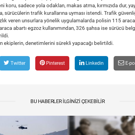
feni koru, sadece yola odaklan, makas atma, kırmızıda dur, ya
da, sürücülerin trafik kurallarına uyması istendi. Trafik güvenli
zlık veren unsurlara yönelik uygulamalarda polisin 115 araca
araca abartı egzoz kullanımından, 326 şahsa ise sürücü bel
ildi.
iplerin, denetimlerini sürekli yapacağı belirtildi.
Twitter
Pinterest
Linkedin
E-po
BU HABERLER İLGINIZI ÇEKEBILIR