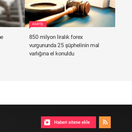
ASAYIŞ
ne
850 milyon liralık forex
vurgununda 25 şüphelinin mal
varlığına el konuldu
Haberi sitene ekle