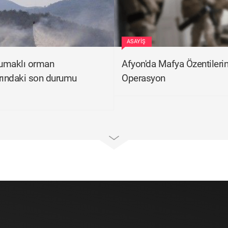
ASAYIŞ
umaklı orman
Afyon'da Mafya Özentileri
rındaki son durumu
Operasyon