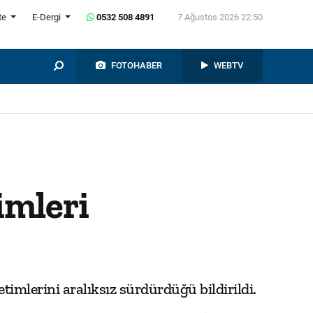
te
E-Dergi
0532 508 4891
7 Ağustos 2026 22:50
FOTOHABER
WEBTV
imleri
imlerini aralıksız sürdürdüğü bildirildi.