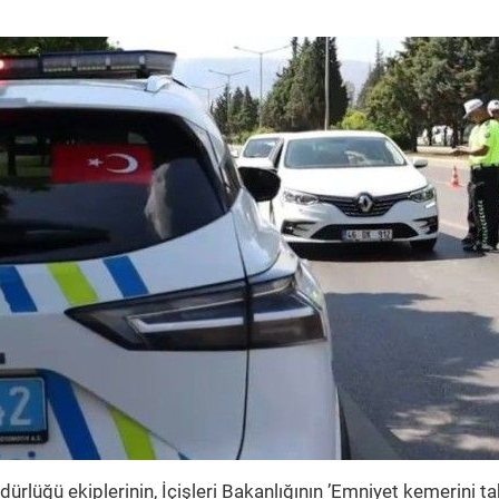
rlüğü ekiplerinin, İçişleri Bakanlığının ’Emniyet kemerini ta