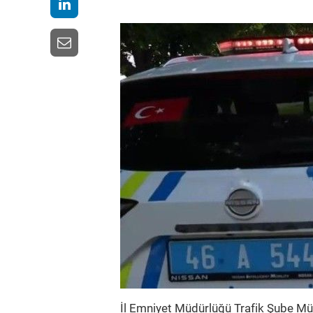
İl Emniyet Müdürlüğü Trafik Şube Müdü