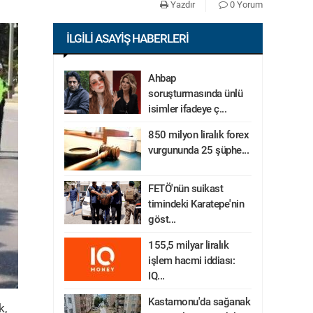
Yazdır
0 Yorum
İLGILI ASAYIŞ HABERLERI
Ahbap
soruşturmasında ünlü
isimler ifadeye ç...
850 milyon liralık forex
vurgununda 25 şüphe...
FETÖ'nün suikast
timindeki Karatepe'nin
göst...
155,5 milyar liralık
işlem hacmi iddiası:
IQ...
Kastamonu'da sağanak
k,