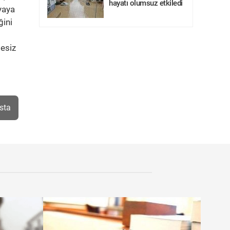
hayatı olumsuz etkiledi
yaya
ğini
gesiz
sta