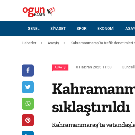
GENEL
SIYASET
SPOR
EKONOMI
ASAY
Haberler
Asayiş
Kahramanmaraş’ta trafik denetimleri sı
10 Haziran 2025 11:53
Güncell
ASAYIŞ
Kahramanmar
sıklaştırıldı
Kahramanmaraş’ta vatandaşların