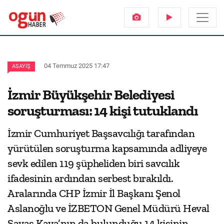
04 Temmuz 2025 17:47
ASAYIŞ
İzmir Büyükşehir Belediyesi
soruşturması: 14 kişi tutuklandı
İzmir Cumhuriyet Başsavcılığı tarafından
yürütülen soruşturma kapsamında adliyeye
sevk edilen 119 şüpheliden biri savcılık
ifadesinin ardından serbest bırakıldı.
Aralarında CHP İzmir İl Başkanı Şenol
Aslanoğlu ve İZBETON Genel Müdürü Heval
Savaş Kaya’nın da bulunduğu 14 kişinin