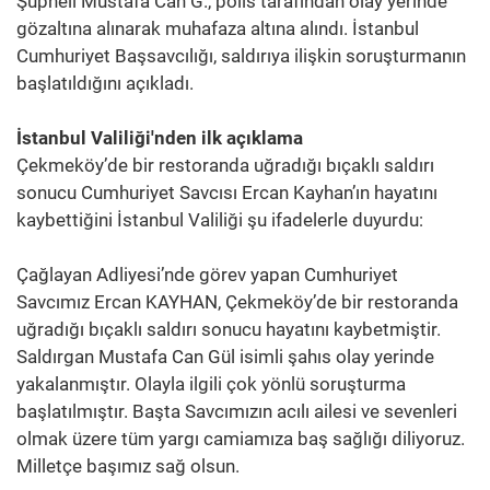
Şüpheli Mustafa Can G., polis tarafından olay yerinde
gözaltına alınarak muhafaza altına alındı. İstanbul
Cumhuriyet Başsavcılığı, saldırıya ilişkin soruşturmanın
başlatıldığını açıkladı.
İstanbul Valiliği'nden ilk açıklama
Çekmeköy’de bir restoranda uğradığı bıçaklı saldırı
sonucu Cumhuriyet Savcısı Ercan Kayhan’ın hayatını
kaybettiğini İstanbul Valiliği şu ifadelerle duyurdu:
Çağlayan Adliyesi’nde görev yapan Cumhuriyet
Savcımız Ercan KAYHAN, Çekmeköy’de bir restoranda
uğradığı bıçaklı saldırı sonucu hayatını kaybetmiştir.
Saldırgan Mustafa Can Gül isimli şahıs olay yerinde
yakalanmıştır. Olayla ilgili çok yönlü soruşturma
başlatılmıştır. Başta Savcımızın acılı ailesi ve sevenleri
olmak üzere tüm yargı camiamıza baş sağlığı diliyoruz.
Milletçe başımız sağ olsun.