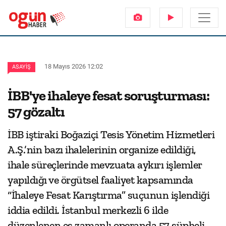
18 Mayıs 2026 12:02
ASAYIŞ
İBB'ye ihaleye fesat soruşturması:
57 gözaltı
İBB iştiraki Boğaziçi Tesis Yönetim Hizmetleri
A.Ş.’nin bazı ihalelerinin organize edildiği,
ihale süreçlerinde mevzuata aykırı işlemler
yapıldığı ve örgütsel faaliyet kapsamında
“İhaleye Fesat Karıştırma” suçunun işlendiği
iddia edildi. İstanbul merkezli 6 ilde
düzenlenen eş zamanlı operanda 57 şüpheli