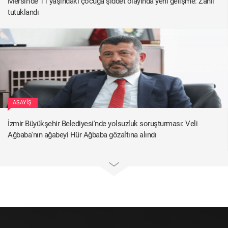
Mersin'de 11 yaşındaki çocuğa şiddet olayında yeni gelişme: Zanlı
tutuklandı
ASAYIŞ
İzmir Büyükşehir Belediyesi'nde yolsuzluk soruşturması: Veli
Ağbaba'nın ağabeyi Hür Ağbaba gözaltına alındı