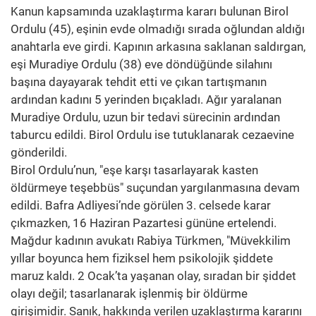
Kanun kapsamında uzaklaştırma kararı bulunan Birol
Ordulu (45), eşinin evde olmadığı sırada oğlundan aldığı
anahtarla eve girdi. Kapının arkasına saklanan saldırgan,
eşi Muradiye Ordulu (38) eve döndüğünde silahını
başına dayayarak tehdit etti ve çıkan tartışmanın
ardından kadını 5 yerinden bıçakladı. Ağır yaralanan
Muradiye Ordulu, uzun bir tedavi sürecinin ardından
taburcu edildi. Birol Ordulu ise tutuklanarak cezaevine
gönderildi.
Birol Ordulu’nun, "eşe karşı tasarlayarak kasten
öldürmeye teşebbüs" suçundan yargılanmasına devam
edildi. Bafra Adliyesi’nde görülen 3. celsede karar
çıkmazken, 16 Haziran Pazartesi gününe ertelendi.
Mağdur kadının avukatı Rabiya Türkmen, "Müvekkilim
yıllar boyunca hem fiziksel hem psikolojik şiddete
maruz kaldı. 2 Ocak’ta yaşanan olay, sıradan bir şiddet
olayı değil; tasarlanarak işlenmiş bir öldürme
girişimidir. Sanık, hakkında verilen uzaklaştırma kararını