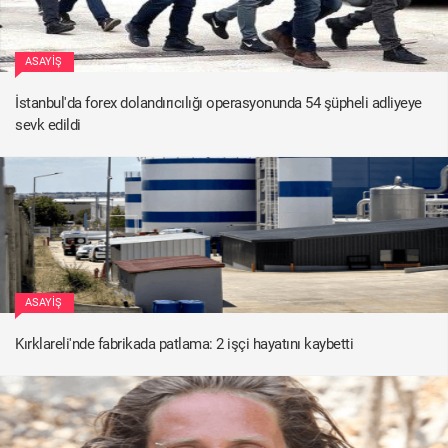
ASAYIŞ
İstanbul'da forex dolandırıcılığı operasyonunda 54 şüpheli adliyeye
sevk edildi
ASAYIŞ
Kırklareli'nde fabrikada patlama: 2 işçi hayatını kaybetti