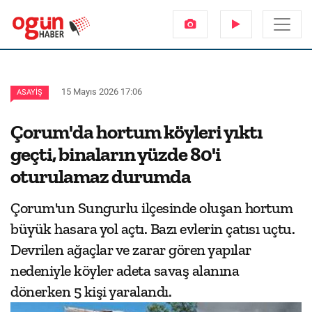
15 Mayıs 2026 17:06
ASAYIŞ
Çorum'da hortum köyleri yıktı
geçti, binaların yüzde 80'i
oturulamaz durumda
Çorum'un Sungurlu ilçesinde oluşan hortum
büyük hasara yol açtı. Bazı evlerin çatısı uçtu.
Devrilen ağaçlar ve zarar gören yapılar
nedeniyle köyler adeta savaş alanına
dönerken 5 kişi yaralandı.