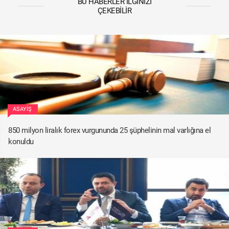
BU HABERLER İLGINIZI
ÇEKEBILIR
ASAYIŞ
850 milyon liralık forex vurgununda 25 şüphelinin mal varlığına el
konuldu