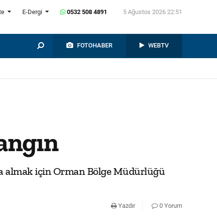
te
E-Dergi
0532 508 4891
5 Ağustos 2026 22:51
FOTOHABER
WEBTV
yangın
tına almak için Orman Bölge Müdürlüğü
Yazdır
0 Yorum