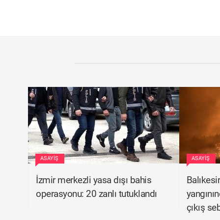
ASAYIŞ
ASAYIŞ
İzmir merkezli yasa dışı bahis
Balıkesi
operasyonu: 20 zanlı tutuklandı
yangının
çıkış seb