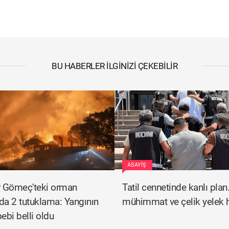
BU HABERLER İLGINIZI ÇEKEBILIR
ASAYIŞ
r Gömeç'teki orman
Tatil cennetinde kanlı plan..
da 2 tutuklama: Yangının
mühimmat ve çelik yelek ha
ebi belli oldu