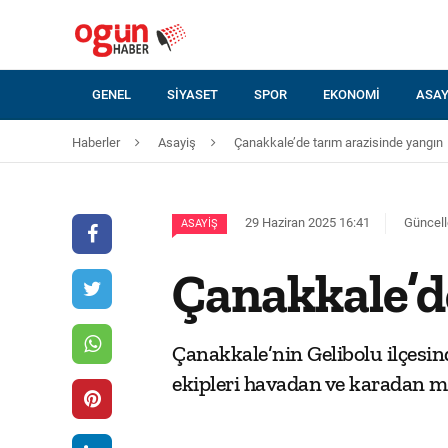
GENEL
SIYASET
SPOR
EKONOMI
ASAY
Haberler
Asayiş
Çanakkale’de tarım arazisinde yangın
29 Haziran 2025 16:41
Güncell
ASAYIŞ
Çanakkale’d
Çanakkale’nin Gelibolu ilçesi
ekipleri havadan ve karadan m