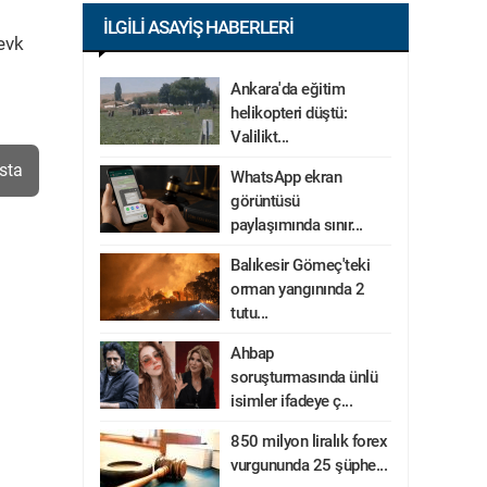
İLGILI ASAYIŞ HABERLERI
evk
Ankara'da eğitim
helikopteri düştü:
Valilikt...
sta
WhatsApp ekran
görüntüsü
paylaşımında sınır...
Balıkesir Gömeç'teki
orman yangınında 2
tutu...
Ahbap
soruşturmasında ünlü
isimler ifadeye ç...
850 milyon liralık forex
vurgununda 25 şüphe...