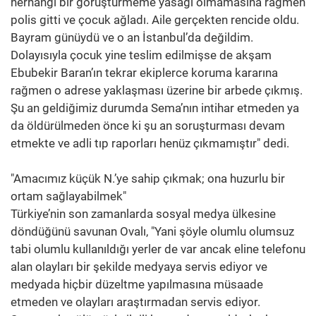
herhangi bir görüştürmeme yasağı olmamasına rağmen
polis gitti ve çocuk ağladı. Aile gerçekten rencide oldu.
Bayram günüydü ve o an İstanbul’da değildim.
Dolayısıyla çocuk yine teslim edilmişse de akşam
Ebubekir Baran’ın tekrar ekiplerce koruma kararına
rağmen o adrese yaklaşması üzerine bir arbede çıkmış.
Şu an geldiğimiz durumda Sema’nın intihar etmeden ya
da öldürülmeden önce ki şu an soruşturması devam
etmekte ve adli tıp raporları henüz çıkmamıştır" dedi.
"Amacımız küçük N.’ye sahip çıkmak; ona huzurlu bir
ortam sağlayabilmek"
Türkiye’nin son zamanlarda sosyal medya ülkesine
döndüğünü savunan Ovalı, "Yani şöyle olumlu olumsuz
tabi olumlu kullanıldığı yerler de var ancak eline telefonu
alan olayları bir şekilde medyaya servis ediyor ve
medyada hiçbir düzeltme yapılmasına müsaade
etmeden ve olayları araştırmadan servis ediyor.