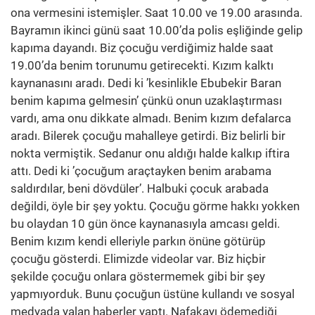
ona vermesini istemişler. Saat 10.00 ve 19.00 arasında.
Bayramın ikinci günü saat 10.00’da polis eşliğinde gelip
kapıma dayandı. Biz çocuğu verdiğimiz halde saat
19.00’da benim torunumu getirecekti. Kızım kalktı
kaynanasını aradı. Dedi ki ’kesinlikle Ebubekir Baran
benim kapıma gelmesin’ çünkü onun uzaklaştırması
vardı, ama onu dikkate almadı. Benim kızım defalarca
aradı. Bilerek çocuğu mahalleye getirdi. Biz belirli bir
nokta vermiştik. Sedanur onu aldığı halde kalkıp iftira
attı. Dedi ki ’çocuğum araçtayken benim arabama
saldırdılar, beni dövdüler’. Halbuki çocuk arabada
değildi, öyle bir şey yoktu. Çocuğu görme hakkı yokken
bu olaydan 10 gün önce kaynanasıyla amcası geldi.
Benim kızım kendi elleriyle parkın önüne götürüp
çocuğu gösterdi. Elimizde videolar var. Biz hiçbir
şekilde çocuğu onlara göstermemek gibi bir şey
yapmıyorduk. Bunu çocuğun üstüne kullandı ve sosyal
medyada yalan haberler yaptı. Nafakayı ödemediği