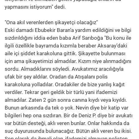
yapmasını istiyorum" dedi.
"Ona akıl verenlerden şikayetçi olacağız"
Eski damadı Ebubekir Baran’a yardım edildiğini ve bilgi
sızdırıldığını iddia eden baba Arif Sarıboğa "Bu konu ile
ilgili özellikle bayramda kızımla beraber Aksaray’daki
aile içi şiddet karakoluna gittik. Şikayette bulunması
için ama şikayetimizi almadılar. Kızım niye alınmadığını
sordu. Almadıklarını söyledi. Avukatımız aracılığıyla
ufak bir şey aldılar. Oradan da Atışalanı polis
karakoluna yolladılar. Oradakiler de bize yanlış kağıt
verdiler. Tekrar geri geldik bir türlü yani ifademizi
almadılar. Zaten 2 gün sonra canına kıydı veya kıyıldı.
Bunun arkasında da tek o yok. Nevin diye bir katip var
bilgileri hep ona sızdıran. Bir de Deniz P. diye bir avukatı
var bütün desteği, aklı veren bunlar. Onlar hakkında da
suç duyurusunda bulunacağız. Bütün aklı veren bu ikisi.
Son olarak da ihmali olan, ifademizi almayan polisten