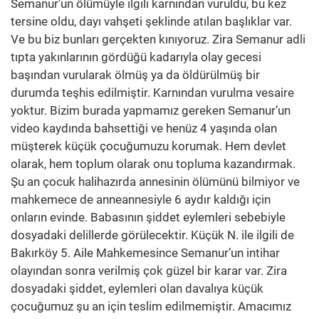
Semanur’un ölümüyle ilgili karnından vuruldu, bu kez
tersine oldu, dayı vahşeti şeklinde atılan başlıklar var.
Ve bu biz bunları gerçekten kınıyoruz. Zira Semanur adli
tıpta yakınlarının gördüğü kadarıyla olay gecesi
başından vurularak ölmüş ya da öldürülmüş bir
durumda teşhis edilmiştir. Karnından vurulma vesaire
yoktur. Bizim burada yapmamız gereken Semanur’un
video kaydında bahsettiği ve henüz 4 yaşında olan
müşterek küçük çocuğumuzu korumak. Hem devlet
olarak, hem toplum olarak onu topluma kazandırmak.
Şu an çocuk halihazırda annesinin ölümünü bilmiyor ve
mahkemece de anneannesiyle 6 aydır kaldığı için
onların evinde. Babasının şiddet eylemleri sebebiyle
dosyadaki delillerde görülecektir. Küçük N. ile ilgili de
Bakırköy 5. Aile Mahkemesince Semanur’un intihar
olayından sonra verilmiş çok güzel bir karar var. Zira
dosyadaki şiddet, eylemleri olan davalıya küçük
çocuğumuz şu an için teslim edilmemiştir. Amacımız