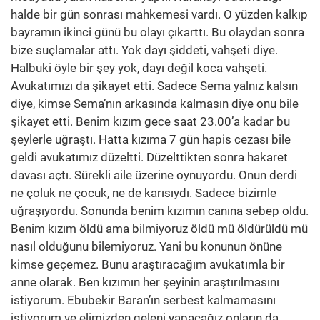
halde bir gün sonrası mahkemesi vardı. O yüzden kalkıp
bayramın ikinci günü bu olayı çıkarttı. Bu olaydan sonra
bize suçlamalar attı. Yok dayı şiddeti, vahşeti diye.
Halbuki öyle bir şey yok, dayı değil koca vahşeti.
Avukatımızı da şikayet etti. Sadece Sema yalnız kalsın
diye, kimse Sema’nın arkasında kalmasın diye onu bile
şikayet etti. Benim kızım gece saat 23.00’a kadar bu
şeylerle uğraştı. Hatta kızıma 7 gün hapis cezası bile
geldi avukatımız düzeltti. Düzelttikten sonra hakaret
davası açtı. Sürekli aile üzerine oynuyordu. Onun derdi
ne çoluk ne çocuk, ne de karısıydı. Sadece bizimle
uğraşıyordu. Sonunda benim kızımın canına sebep oldu.
Benim kızım öldü ama bilmiyoruz öldü mü öldürüldü mü
nasıl olduğunu bilemiyoruz. Yani bu konunun önüne
kimse geçemez. Bunu araştıracağım avukatımla bir
anne olarak. Ben kızımın her şeyinin araştırılmasını
istiyorum. Ebubekir Baran’ın serbest kalmamasını
istiyorum ve elimizden geleni yapacağız onların da