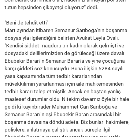
tutun hepsinden şikayetçi oluyoruz" dedi.
"Beni de tehdit etti"
Mart ayından itibaren Semanur Sarıboğa’nın boşanma
dosyasıyla ilgilendiğini belirten Avukat Leyla Ovalı,
"Kendisi şiddet mağduru bir kadın olarak gelmişti ve
dosyadaki delillerimizden de görüleceği üzere davalı
Ebubekir Baran’ın Semanur Baran’a ve yine çocuğuna
karşı şiddeti söz konusuydu. Buna ilişkin 6284 sayılı
yasa kapsamında tüm tedbir kararlarından
müvekkilimin yararlanması için aile mahkemesinden
tedbir kararı talep etmiştik. Ancak en baştan yanlış
maalesef durumlar oldu. Nitekim davamız öyle bir hale
geldi ki kayınbirader Muhammet Can Sarıboğa ve
Semanur Baran’ın eşi Ebubekir Baran arasındaki bir
boşanma davasına döndü adeta. Biz bunları hakimlere,
polislere, anlatmaya çalıştık ancak süreçle ilgili