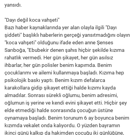
yansıdı.
"Dayı değil koca vahşeti"
Bazı haber kaynaklarında yer alan olayla ilgili "Dayı
şiddeti" başlıklı haberlerin gerçeği yansıtmadığını olayın
"koca vahşeti" olduğunu ifade eden anne Şenses
Sarıboğa, "Ebubekir denen şahıs hiçbir şekilde kızıma
rahatlık vermedi. Her gün şikayet, her gün asılsız
ihbarlar, her gün polisler benim kapımda. Benim
çocuklarımı ve ailemi kullanmaya başladı. Kızıma hep
psikolojik baskı yaptı. Benim kızım defalarca
karakollara gidip şikayet ettiği halde kızımı kayda
almadılar. Sonrası sürekli oğlumu, benim adresimi,
oğlumun iş yerine ve kendi evini şikayet etti. Hiçbir şey
elde etmediği halde sonrasında çocuğun üstüne
oynamaya başladı. Benim torunum 6 ay boyunca benim
kızımda vekalet onda kalıyordu. O yüzden bayramın
ikinci günü kalkıp da hakimden çocuğu iki günlüğüne,