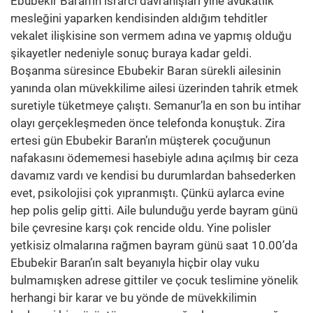
Ebubekir Baran’ın ısrarcı davranışları yine avukatlık
mesleğini yaparken kendisinden aldığım tehditler
vekalet ilişkisine son vermem adına ve yapmış olduğu
şikayetler nedeniyle sonuç buraya kadar geldi.
Boşanma süresince Ebubekir Baran sürekli ailesinin
yanında olan müvekkilime ailesi üzerinden tahrik etmek
suretiyle tüketmeye çalıştı. Semanur’la en son bu intihar
olayı gerçekleşmeden önce telefonda konuştuk. Zira
ertesi gün Ebubekir Baran’ın müşterek çocuğunun
nafakasını ödememesi hasebiyle adına açılmış bir ceza
davamız vardı ve kendisi bu durumlardan bahsederken
evet, psikolojisi çok yıpranmıştı. Çünkü aylarca evine
hep polis gelip gitti. Aile bulunduğu yerde bayram günü
bile çevresine karşı çok rencide oldu. Yine polisler
yetkisiz olmalarına rağmen bayram günü saat 10.00’da
Ebubekir Baran’ın salt beyanıyla hiçbir olay vuku
bulmamışken adrese gittiler ve çocuk teslimine yönelik
herhangi bir karar ve bu yönde de müvekkilimin