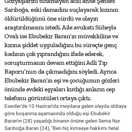
Gözyaşlarını tutamayan acılı anne Şenses
Sarıboğa, eski damadını suçlayarak kızının
öldürüldüğünü öne sürdü ve olayın
araştırılmasını istedi. Aile avukatı Süheyla
Ovalı ise Ebubekir Baran’ın müvekkiline ve
kızına şiddet uyguladığını bu süreçte genç
kadının çok yıprandığını ifade ederek,
soruşturmanın devam ettiğini Adli Tıp
Raporu’nun da çıkmadığını söyledi. Ayrıca
Ebubekir Baran’ın eşi ve çocuğunun gözleri
önünde evdeki eşyaları kırdığı anların cep
telefonu görüntüleri ortaya çıktı.
Esenler’de 10 Haziran’da meydana gelen olayda iddiaya
göre boşanma aşamasında olduğu eşi Ebubekir
Baran’ın (28) yaşadığı binanın önüne gelen Sema Nur
Sarıboğa Baran (24), "Ben hiç kimseye hakkımı helal