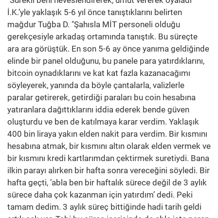
"Sürekli beni heveslendirerek, umut vererek oyaladı"
İ.K.’yle yaklaşık 5-6 yıl önce tanıştıklarını belirten
mağdur Tuğba D. "Şahısla MİT personeli olduğu
gerekçesiyle arkadaş ortamında tanıştık. Bu süreçte
ara ara görüştük. En son 5-6 ay önce yanıma geldiğinde
elinde bir panel olduğunu, bu panele para yatırdıklarını,
bitcoin oynadıklarını ve kat kat fazla kazanacağımı
söyleyerek, yanında da böyle çantalarla, valizlerle
paralar getirerek, getirdiği paraları bu coin hesabına
yatıranlara dağıttıklarını iddia ederek bende güven
oluşturdu ve ben de katılmaya karar verdim. Yaklaşık
400 bin liraya yakın elden nakit para verdim. Bir kısmını
hesabına atmak, bir kısmını altın olarak elden vermek ve
bir kısmını kredi kartlarımdan çektirmek suretiydi. Bana
ilkin parayı alırken bir hafta sonra vereceğini söyledi. Bir
hafta geçti, ’abla ben bir haftalık sürece değil de 3 aylık
sürece daha çok kazanman için yatırdım’ dedi. Peki
tamam dedim. 3 aylık süreç bittiğinde hadi tarih geldi