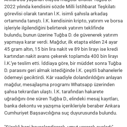
2022 yılında kendisini sözde Milli İstihbarat Teşkilatı
görevlisi olarak tanıtan İ.K. isimli şahısla arkadaş
ortamında tanıştı. İ.K. kendisinin kripto, yatırım ve borsa
işleriyle ilgilendiğini belirterek yatırım teklifinde
bulundu, bunun üzerine Tuğba D. de güvenerek yatırım
yapmaya karar verdi. Mağdur, ilk etapta elden 24 ayar
45 gram altın, 15 bin lira nakit ve 89 bin lirayı ise kredi
kartından nakit avans çekerek toplamda 400 bin lirayı
İ.K.’ye teslim etti. İddiaya göre, bir müddet sonra Tuğba
D. parasını geri almak istediğinde İ.K. çeşitli bahanelerle
ödemeyi geciktirdi. Kâr vaadiyle dolandırıldığını anlayan
mağdur, mesajlaşma programı Whatsapp üzerinden
şahsa tekrardan ulaştı. İ.K. tarafından hakarete
uğradığını öne süren Tuğba D., elindeki mesaj kayıtları,
banka dekontu ve yazışma içerikleriyle beraber Ankara
Cumhuriyet Başsavcılığına suç duyurusunda bulundu.