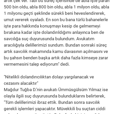
artık çek ver. Tabi bu süreç içerisinde de abla işte paran
500 bin oldu, abla 800 bin oldu, abla 1 milyon oldu, abla
1 milyonu geçti şeklinde sürekli beni heveslendirerek,
umut vererek oyaladı. En son bu bana türlü bahanelerle
işte para hakkında konuşmayı kesip de gelmemeyi
bırakana kadar işte dolandırıldığımı anlayınca ben de
savcılığa suç duyurusunda bulundum. Avukatım
aracılığıyla delillerimizi sundum. Bundan sonraki süreç
artık savcılık makamında kamu davasının açılmasını ve
bu şahsın benden başka artık daha fazla kimseye zarar
vermemesini talep ediyorum" dedi.
"Nitelikli dolandırıcılıktan dolayı yargılanacak ve
cezasını alacaktır"
Mağdur Tuğba D.’nin avukatı Ümmüsgülsüm Yılmaz ise
olayla ilgili suç duyurusunda bulunduklarını belirterek,
"Tüm delillerimizi ibraz ettik. Bundan sonra savcılık
gerekli işlemleri yapacaktır. Müvekkili bu suçtan ciddi