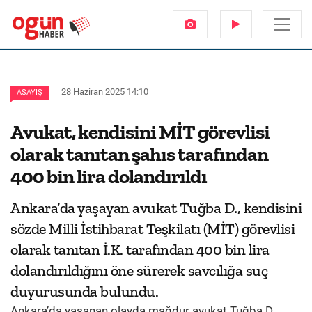
28 Haziran 2025 14:10
ASAYIŞ
Avukat, kendisini MİT görevlisi
olarak tanıtan şahıs tarafından
400 bin lira dolandırıldı
Ankara’da yaşayan avukat Tuğba D., kendisini
sözde Milli İstihbarat Teşkilatı (MİT) görevlisi
olarak tanıtan İ.K. tarafından 400 bin lira
dolandırıldığını öne sürerek savcılığa suç
duyurusunda bulundu.
Ankara’da yaşanan olayda mağdur avukat Tuğba D.