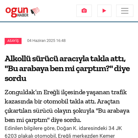
04 Haziran 2025 16:48
ASAYIŞ
Alkollü sürücü aracıyla takla attı,
"Bu arabaya ben mi çarptım?" diye
sordu
Zonguldak’ın Ereğli ilçesinde yaşanan trafik
kazasında bir otomobil takla attı. Araçtan
çıkartılan sürücü olayın şokuyla "Bu arabaya
ben mi çarptım" diye sordu.
Edinilen bilgilere göre, Doğan K. idaresindeki 34 JK
6203 plakalı otomobil, Ereğli merkezden Kemer