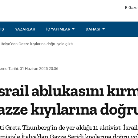
E-Gaze
IŞ
YAZARLAR
İÇ YAPIMLAR
DAHASI
n İtalya’dan Gazze kıyılarına doğru yola çıktı
eme Tarihi: 01 Haziran 2025 20:36
İsrail ablukasını kır
azze kıyılarına doğru
ti Greta Thunberg’in de yer aldığı 11 aktivist, İsrai
siyle İtalya’dan Gazze Şeridi kıyılarına doğru yola