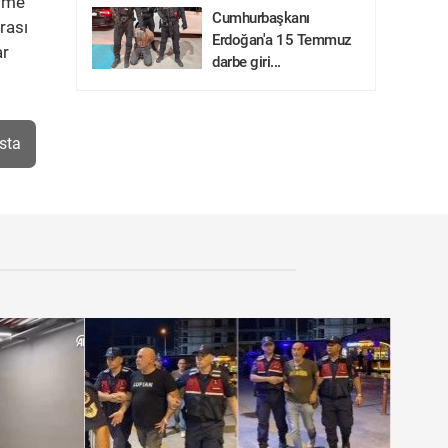
itme
Cumhurbaşkanı
rası
Erdoğan'a 15 Temmuz
ar
darbe giri...
sta