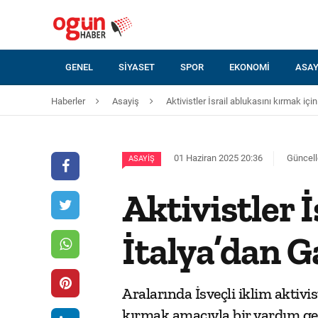
GENEL
SIYASET
SPOR
EKONOMI
ASAY
Haberler
Asayiş
Aktivistler İsrail ablukasını kırmak içi
01 Haziran 2025 20:36
Güncell
ASAYIŞ
Aktivistler 
İtalya’dan G
Aralarında İsveçli iklim aktivis
kırmak amacıyla bir yardım gemi