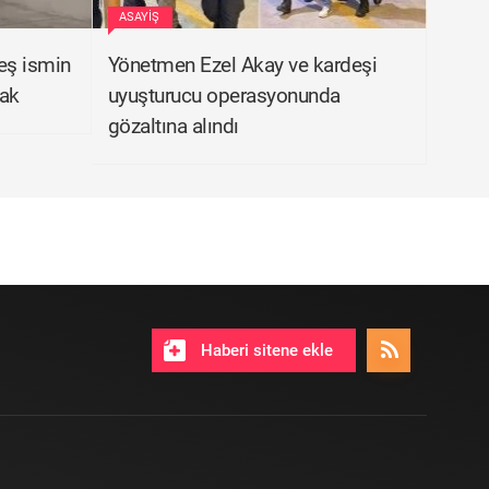
ASAYIŞ
eş ismin
Yönetmen Ezel Akay ve kardeşi
cak
uyuşturucu operasyonunda
gözaltına alındı
Haberi sitene ekle