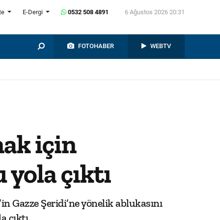
te
E-Dergi
0532 508 4891
6 Ağustos 2026 20:31
FOTOHABER
WEBTV
mak için
 yola çıktı
l’in Gazze Şeridi’ne yönelik ablukasını
 çıktı.