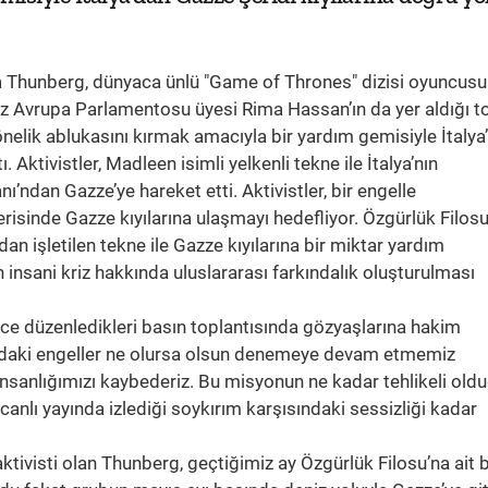
reta Thunberg, dünyaca ünlü "Game of Thrones" dizisi oyuncus
ız Avrupa Parlamentosu üyesi Rima Hassan’ın da yer aldığı 
 yönelik ablukasını kırmak amacıyla bir yardım gemisiyle İtalya
. Aktivistler, Madleen isimli yelkenli tekne ile İtalya’nın
ı’ndan Gazze’ye hareket etti. Aktivistler, bir engelle
risinde Gazze kıyılarına ulaşmayı hedefliyor. Özgürlük Filos
dan işletilen tekne ile Gazze kıyılarına bir miktar yardım
insani kriz hakkında uluslararası farkındalık oluşturulması
ce düzenledikleri basın toplantısında gözyaşlarına hakim
daki engeller ne olursa olsun denemeye devam etmemiz
insanlığımızı kaybederiz. Bu misyonun ne kadar tehlikeli old
anlı yayında izlediği soykırım karşısındaki sessizliği kadar
aktivisti olan Thunberg, geçtiğimiz ay Özgürlük Filosu’na ait