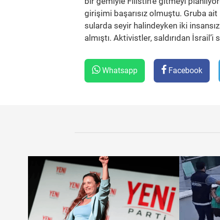
bir gemiyle Filistin’e gitmeyi planlı
girişimi başarısız olmuştu. Gruba ait
sularda seyir halindeyken iki insansı
almıştı. Aktivistler, saldırıdan İsrail’
Whatsapp
Facebook