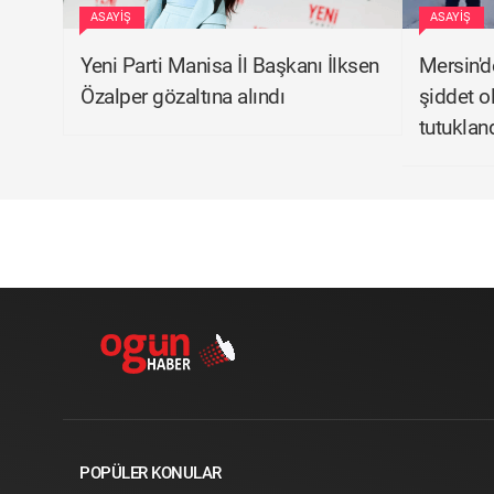
ASAYIŞ
ASAYIŞ
Yeni Parti Manisa İl Başkanı İlksen
Mersin'd
Özalper gözaltına alındı
şiddet o
tutuklan
POPÜLER KONULAR