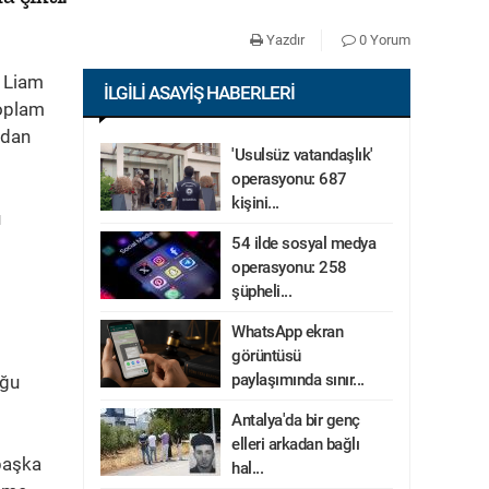
Yazdır
0 Yorum
u Liam
İLGILI ASAYIŞ HABERLERI
toplam
’dan
'Usulsüz vatandaşlık'
operasyonu: 687
kişini...
u
54 ilde sosyal medya
operasyonu: 258
şüpheli...
WhatsApp ekran
görüntüsü
paylaşımında sınır...
uğu
Antalya'da bir genç
elleri arkadan bağlı
 başka
hal...