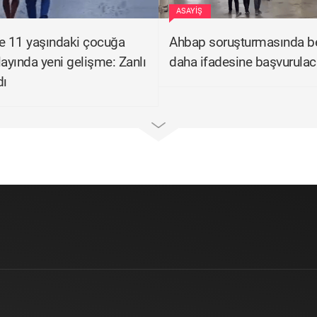
ASAYIŞ
e 11 yaşındaki çocuğa
Ahbap soruşturmasında b
layında yeni gelişme: Zanlı
daha ifadesine başvurula
dı