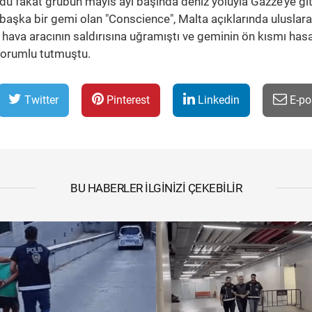
yordu fakat grubun mayıs ayı başında deniz yoluyla Gazze’ye g
 başka bir gemi olan "Conscience", Malta açıklarında uluslara
z hava aracının saldırısına uğramıştı ve geminin ön kısmı has
i sorumlu tutmuştu.
Twitter
Pinterest
Linkedin
E-po
BU HABERLER İLGINIZI ÇEKEBILIR