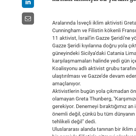
Aralarında İsveçli iklim aktivisti G
Cunningham ve Filistin kökenli Frans
11 aktivist, İsrail’in Gazze Şeridi’ne
Gazze Şeridi kıyılarına doğru yola çıktı
güneyindeki Sicilya’daki Catania Liman
karşılaşmamaları halinde yedi gün içe
Koalisyonu adlı aktivist grubu tarafın
ulaştırılması ve Gazze’de devam eden 
amaçlanıyor.
Aktivistlerin bugün yola çıkmadan ön
olamayan Greta Thunberg, "Karşımız
gerekiyor. Denemeyi bıraktığımız an 
önemli değil, çünkü bu tüm dünyanın c
tehlikeli değil" dedi.
Uluslararası alanda tanınan bir iklim 