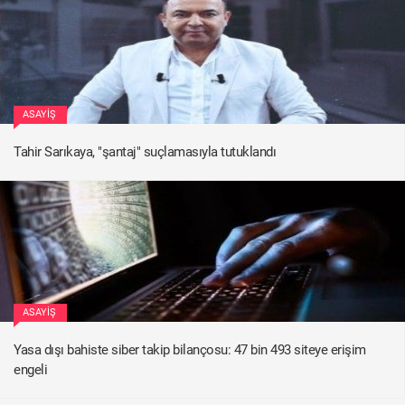
ASAYIŞ
Tahir Sarıkaya, "şantaj" suçlamasıyla tutuklandı
ASAYIŞ
Yasa dışı bahiste siber takip bilançosu: 47 bin 493 siteye erişim
engeli