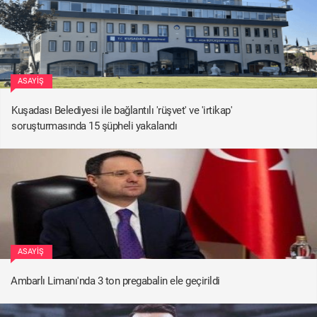
ASAYIŞ
Kuşadası Belediyesi ile bağlantılı 'rüşvet' ve 'irtikap'
soruşturmasında 15 şüpheli yakalandı
ASAYIŞ
Ambarlı Limanı'nda 3 ton pregabalin ele geçirildi