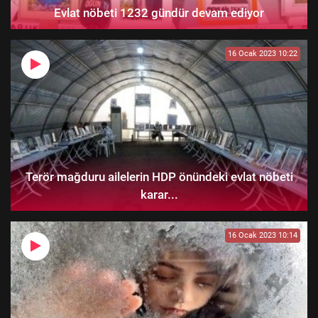
Evlat nöbeti 1232 gündür devam ediyor
16 Ocak 2023 10:22
Terör mağduru ailelerin HDP önündeki evlat nöbeti
karar...
16 Ocak 2023 10:14