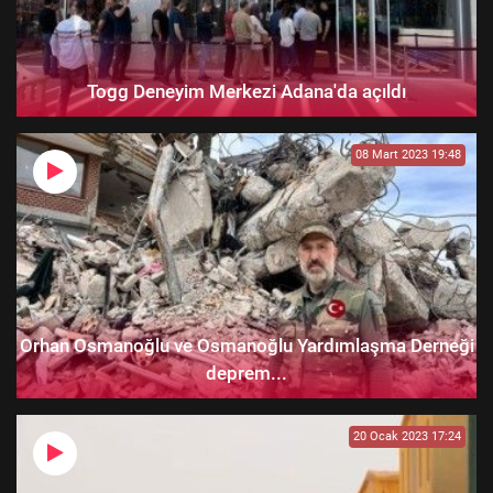
Togg Deneyim Merkezi Adana'da açıldı
08 Mart 2023 19:48
Orhan Osmanoğlu ve Osmanoğlu Yardımlaşma Derneği
deprem...
20 Ocak 2023 17:24