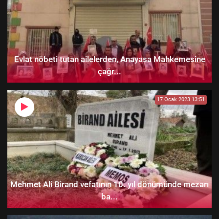
Evlat nöbeti tutan ailelerden, Anayasa Mahkemesine
çağr...
17 Ocak 2023 13:51
Mehmet Ali Birand vefatının 10. yıl dönümünde mezarı
ba...