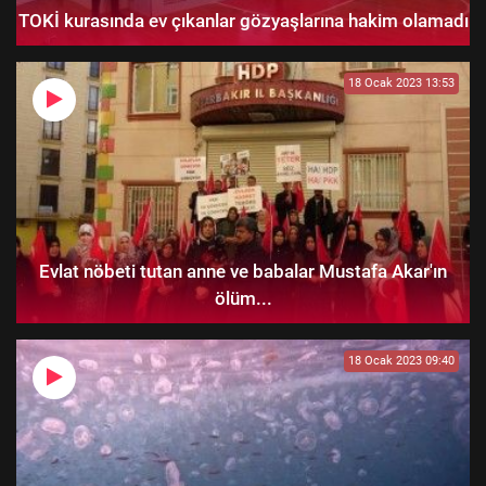
TOKİ kurasında ev çıkanlar gözyaşlarına hakim olamadı
18 Ocak 2023 13:53
Evlat nöbeti tutan anne ve babalar Mustafa Akar'ın
ölüm...
18 Ocak 2023 09:40