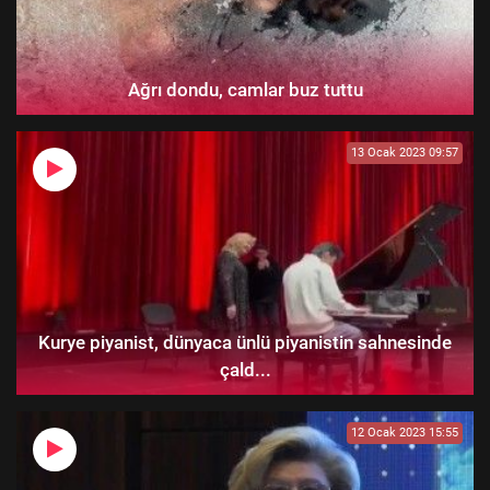
Ağrı dondu, camlar buz tuttu
13 Ocak 2023 09:57
Kurye piyanist, dünyaca ünlü piyanistin sahnesinde
çald...
12 Ocak 2023 15:55