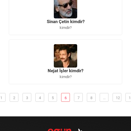
Sinan Çetin kimdir?
kimdir?
Nejat İşler kimdir?
kimdir?
1
2
3
4
5
6
7
8
...
12
1